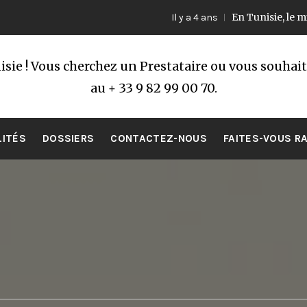
En Tunisie, le ministre des 
Il y a 4 ans
sie ! Vous cherchez un Prestataire ou vous souhai
au + 33 9 82 99 00 70.
LITÉS
DOSSIERS
CONTACTEZ-NOUS
FAITES-VOUS R