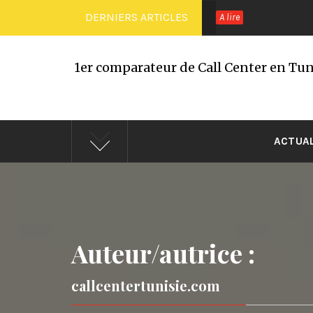
Passer
DERNIERS ARTICLES
A lire
au
contenu
1er comparateur de Call Center en Tuni
ACTUA
Auteur/autrice :
callcentertunisie.com