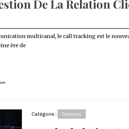
estion De La Relation C
unication multicanal, le call tracking est le nou
ine ère de
com
Catégorie :
Dossiers