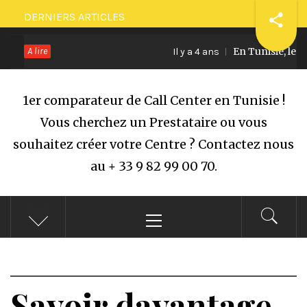
Passer
DERNIERS ARTICLES
au
A lire
En Tunisie, le min
contenu
Il y a 4 ans
1er comparateur de Call Center en Tunisie !
Vous cherchez un Prestataire ou vous
souhaitez créer votre Centre ? Contactez nous
au + 33 9 82 99 00 70.
Menu
principal
Savoir davantage