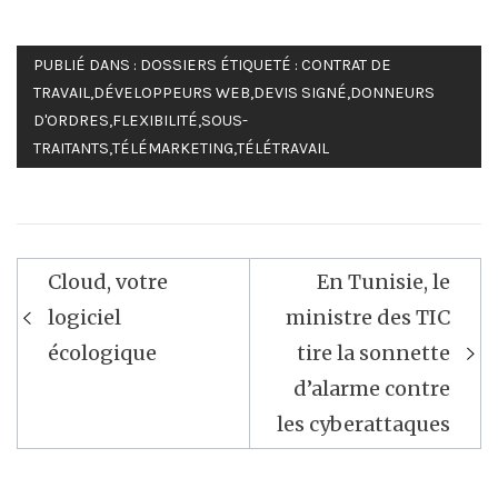
PUBLIÉ DANS :
DOSSIERS
ÉTIQUETÉ :
CONTRAT DE
TRAVAIL
,
DÉVELOPPEURS WEB
,
DEVIS SIGNÉ
,
DONNEURS
D'ORDRES
,
FLEXIBILITÉ
,
SOUS-
TRAITANTS
,
TÉLÉMARKETING
,
TÉLÉTRAVAIL
Navigation
Cloud, votre
En Tunisie, le
de
logiciel
ministre des TIC
l’article
écologique
tire la sonnette
d’alarme contre
les cyberattaques