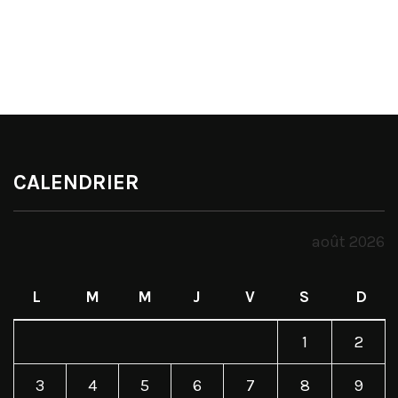
CALENDRIER
août 2026
L
M
M
J
V
S
D
1
2
3
4
5
6
7
8
9