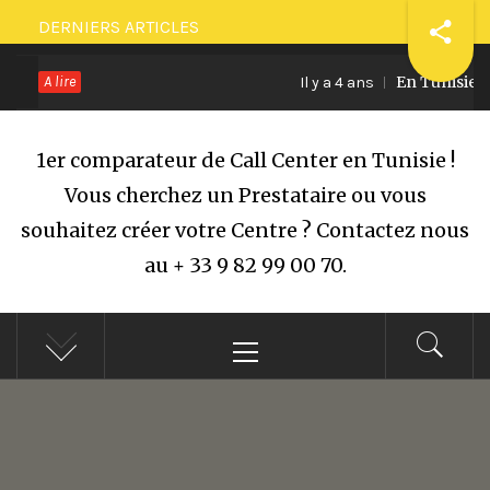
Passer
DERNIERS ARTICLES
au
A lire
En Tunisie, le
contenu
Il y a 4 ans
1er comparateur de Call Center en Tunisie !
Vous cherchez un Prestataire ou vous
souhaitez créer votre Centre ? Contactez nous
au + 33 9 82 99 00 70.
Menu
principal