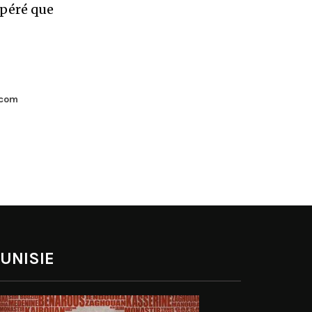
epéré que
.com
UNISIE