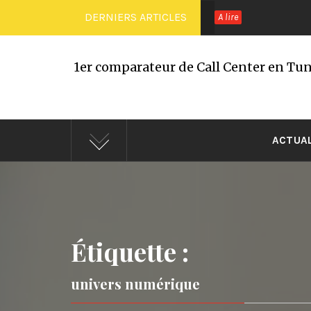
Passer
DERNIERS ARTICLES
A lire
au
contenu
1er comparateur de Call Center en Tuni
ACTUA
Étiquette :
univers numérique