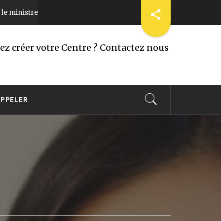
inistre des TIC tire la sonnette d’alarme contre les cyberattaques
tez créer votre Centre ? Contactez nous
APPELER