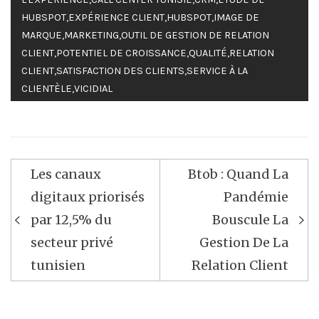
HUBSPOT
,
EXPÉRIENCE CLIENT
,
HUBSPOT
,
IMAGE DE
MARQUE
,
MARKETING
,
OUTIL DE GESTION DE RELATION
CLIENT
,
POTENTIEL DE CROISSANCE
,
QUALITÉ
,
RELATION
CLIENT
,
SATISFACTION DES CLIENTS
,
SERVICE À LA
CLIENTÈLE
,
VICIDIAL
Navigation
Les canaux
Btob : Quand La
de
digitaux priorisés
Pandémie
l’article
par 12,5% du
Bouscule La
secteur privé
Gestion De La
tunisien
Relation Client