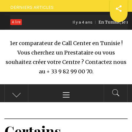
Passer
DERNIERS ARTICLES
au
A lire
En Tunisie, le mini
contenu
Il y a 4 ans
1er comparateur de Call Center en Tunisie !
Vous cherchez un Prestataire ou vous
souhaitez créer votre Centre ? Contactez nous
au + 33 9 82 99 00 70.
Menu
principal
Certains